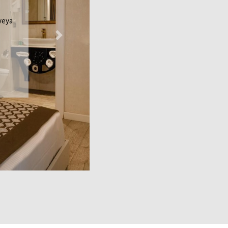
 veya
Next