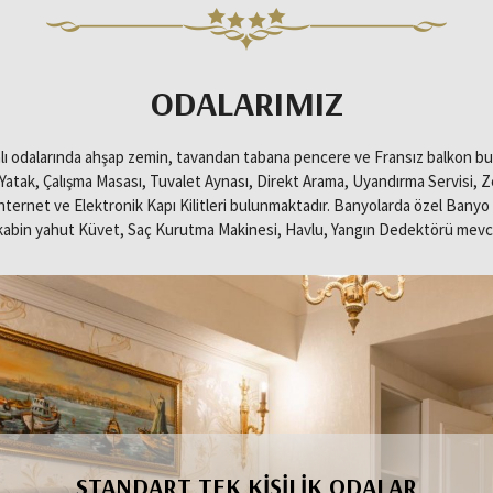
ODALARIMIZ
imalı odalarında ahşap zemin, tavandan tabana pencere ve Fransız balkon b
Yatak, Çalışma Masası, Tuvalet Aynası, Direkt Arama, Uyandırma Servisi, Zeng
nternet ve Elektronik Kapı Kilitleri bulunmaktadır. Banyolarda özel Ban
abin yahut Küvet, Saç Kurutma Makinesi, Havlu, Yangın Dedektörü mevc
ÇIFT KIŞILIK ODALAR