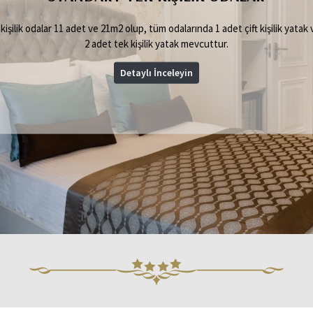
 kişilik odalar 17 adet ve 21m2 olup, tüm odalarında 1 adet çift kişilik yatak
2 adet tek kişilik yatak mevcuttur.
Detaylı İnceleyin